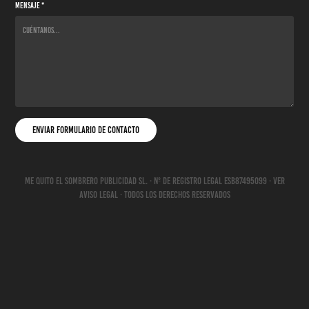
Mensaje *
Enviar Formulario de Contacto
Me Quito El Sombrero Publicidad SL. · Nº de REGISTRO LEGAL ESB87495099 · VER
AVISO LEGAL · Todos los derechos reservados